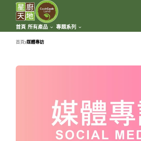
跳至
內容
首頁
所有產品
專題系列
牛肉類
套餐盛宴
冰鮮牛肉
首頁
媒體專訪
豬肉類
火鍋/燒烤
急凍牛肉
家禽類
草飼 / 無添加激素
雞肉類
海產類
新加坡美食
鵝鴨類
魚類
羊肉類
台灣美食
蝦/蟹類
冰鮮羊肉
甜品類
健身美食
貝類
急凍羊肉
速食/即食類
腸/丸類
乳製品類
炸物類
麵食類
餃子/包卷類
酒類及飲品
冷盤美食類