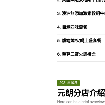
2. 美國黑毛安格斯牛西冷厚
3. 澳洲無添加激素穀飼牛柳
4. 自煮四味套餐
5. 爐端燒/火鍋上盛套餐
6. 至尊三寶火鍋禮盒
2021年10月
元朗分店介紹
Here can be a brief overview o