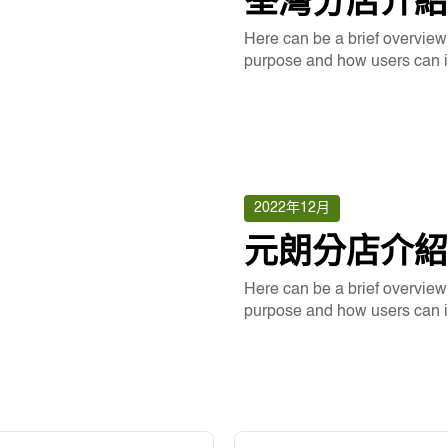
荃灣分店介紹
Here can be a brief overview o
purpose and how users can int
2022年12月
元朗分店介紹
Here can be a brief overview o
purpose and how users can int