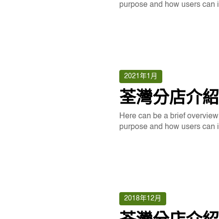
purpose and how users can int
2021年1月
荃灣分店介紹（
Here can be a brief overview o
purpose and how users can int
2018年12月