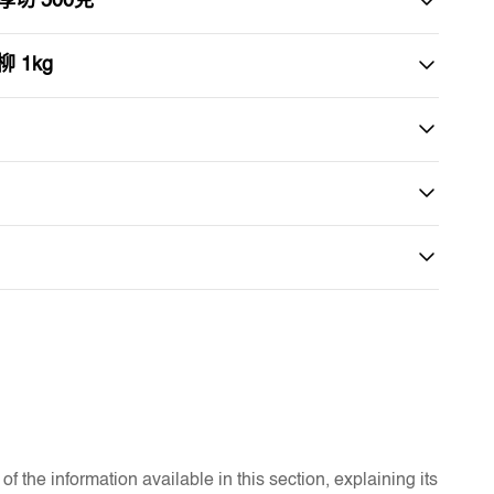
切 500克
 1kg
f the information available in this section, explaining its