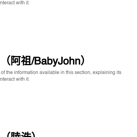
eract with it.
阿祖/BabyJohn）
f the information available in this section, explaining its
eract with it.