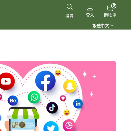
0
0
件
購
商
登入
購物車
搜尋
品
物
繁體中文
車