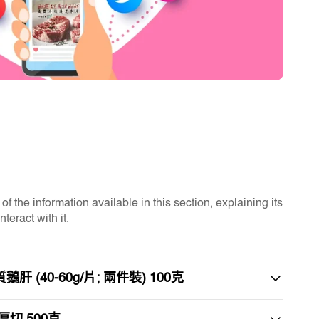
f the information available in this section, explaining its
eract with it.
 (40-60g/片; 兩件裝) 100克