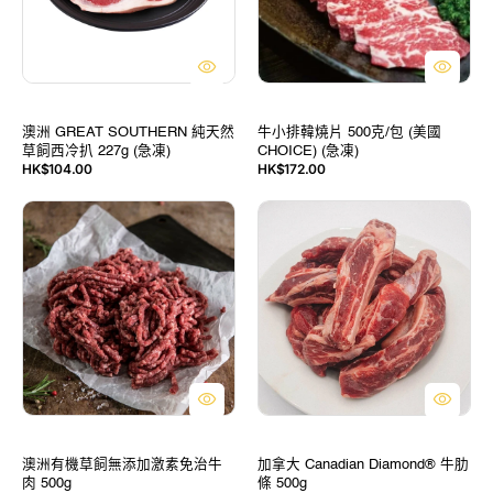
然
500
草
克/
飼
包
西
(美
冷
國
扒
CHOICE)
澳洲 GREAT SOUTHERN 純天然
牛小排韓燒片 500克/包 (美國
227g
(急
草飼西冷扒 227g (急凍)
CHOICE) (急凍)
(急
凍)
定
定
HK$104.00
HK$172.00
價
價
凍)
澳
加
洲
拿
有
大
機
Canadian
草
Diamond®
飼
牛
無
肋
添
條
加
500g
激
素
免
澳洲有機草飼無添加激素免治牛
加拿大 Canadian Diamond® 牛肋
治
肉 500g
條 500g