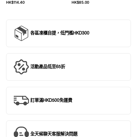
牛
定
售
HK$114.40
HK$85.00
價
價
肉
500g
各區凍櫃自提，低門檻HKD300
活動產品低至65折
訂單滿HKD500免運費
全天候聊天客服解決問題