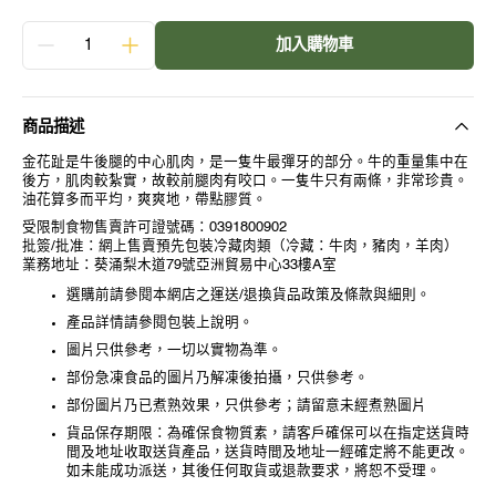
售
價
數
加入購物車
量
美
美
國
國
金
金
花
花
商品描述
趾
趾
火
火
金花趾是牛後腿的中心肌肉，是一隻牛最彈牙的部分。牛的重量集中在
鍋
鍋
後方，肌肉較紮實，故較前腿肉有咬口。一隻牛只有兩條，非常珍貴。
油花算多而平均，爽爽地，帶點膠質。
片
片
300g
300g
受限制食物售賣許可證號碼：0391800902
數
數
批簽/批准：網上售賣預先包裝冷藏肉類（冷藏：牛肉，豬肉，羊肉）
量
量
業務地址：葵涌梨木道79號亞洲貿易中心33樓A室
減
增
選購前請參閱本網店之運送/退換貨品政策及條款與細則。
少
加
產品詳情請參閱包裝上說明。
圖片只供參考，一切以實物為準。
部份急凍食品的圖片乃解凍後拍攝，只供參考。
部份圖片乃已煮熟效果，只供參考；請留意未經煮熟圖片
貨品保存期限：為確保食物質素，請客戶確保可以在指定送貨時
間及地址收取送貨產品，送貨時間及地址一經確定將不能更改。
如未能成功派送，其後任何取貨或退款要求，將恕不受理。