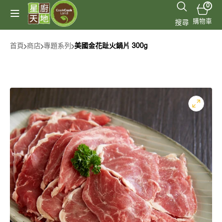
跳至
0
0
件
內容
購
商
購物車
搜尋
品
物
車
首頁
商店
專題系列
美國金花趾火鍋片 300g
開
啟
圖
庫